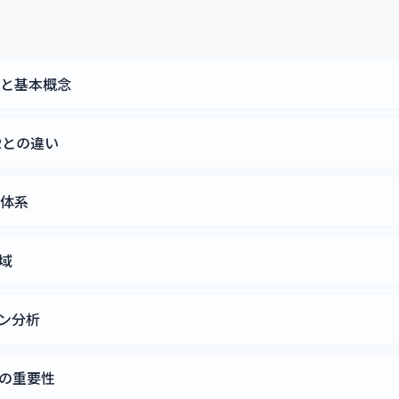
義と基本概念
Rとの違い
類体系
域
ン分析
の重要性